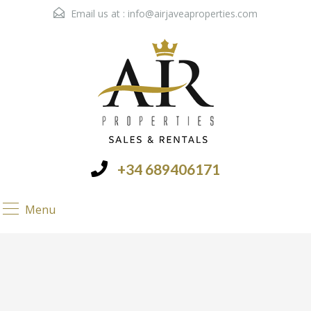
Email us at :
info@airjaveaproperties.com
+34 689406171
Menu