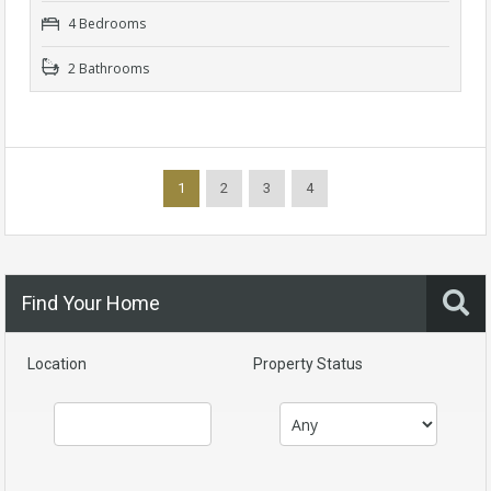
4 Bedrooms
2 Bathrooms
1
2
3
4
Find Your Home
Location
Property Status