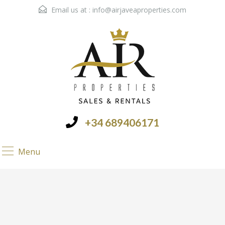
Email us at :
info@airjaveaproperties.com
+34 689406171
Menu