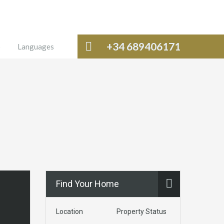
+34 689406171
o
Languages
Find Your Home
Location
Property Status