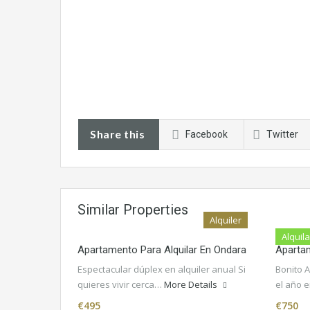
Share this
Facebook
Twitter
Similar Properties
Alquiler
Alquil
Apartamento Para Alquilar En Ondara
Apartam
Espectacular dúplex en alquiler anual Si
Bonito 
quieres vivir cerca…
More Details
el año 
€495
€750