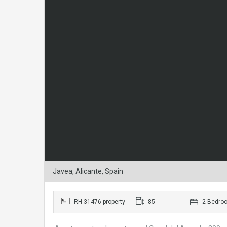
Javea, Alicante, Spain
RH-31476-property
85
2 Bedro