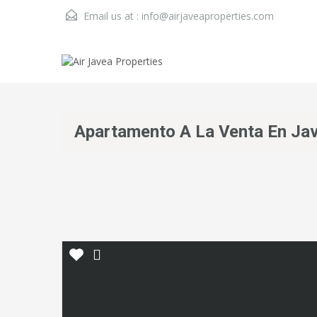
Email us at :
info@airjaveaproperties.com
Apartamento A La Venta En Ja