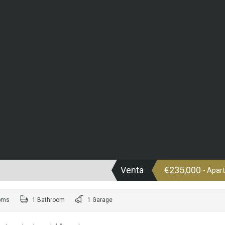
Venta
€235,000
- Apar
oms
1 Bathroom
1 Garage