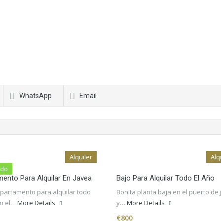
WhatsApp
Email
Alquiler
Alq
ado
ento Para Alquilar En Javea
Bajo Para Alquilar Todo El Año
Apartamento para alquilar todo
Bonita planta baja en el puerto de
en el…
More Details
y…
More Details
€800