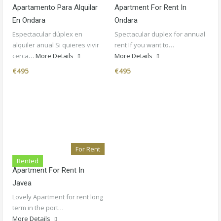
Apartamento Para Alquilar
Apartment For Rent In
En Ondara
Ondara
Espectacular dúplex en
Spectacular duplex for annual
alquiler anual Si quieres vivir
rent If you want to…
cerca…
More Details
More Details
€495
€495
For Rent
Rented
Apartment For Rent In
Javea
Lovely Apartment for rent long
term in the port…
More Details