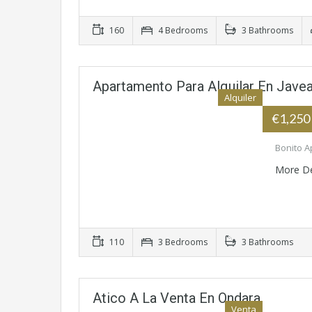
160
4 Bedrooms
3 Bathrooms
Apartamento Para Alquilar En Jave
Alquiler
€1,250
Bonito A
More De
110
3 Bedrooms
3 Bathrooms
Atico A La Venta En Ondara
Venta