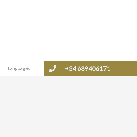
+34 689406171
Languages