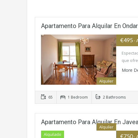
Apartamento Para Alquilar En Onda
€495
-
Espectac
que ofre
More De
Alquiler
65
1 Bedroom
2 Bathrooms
Apartamento Para Alquilar En Jave
Alquiler
Alquilado
€750
-