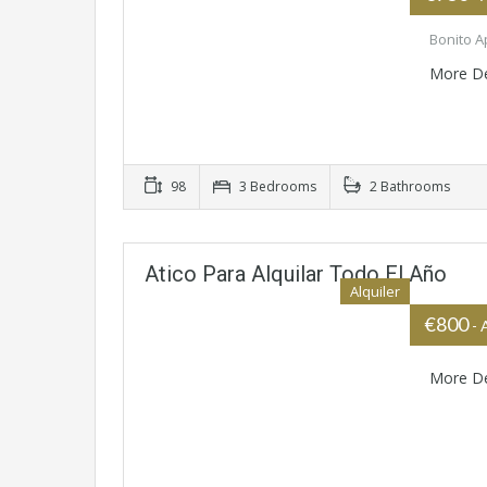
Bonito A
More De
98
3 Bedrooms
2 Bathrooms
Atico Para Alquilar Todo El Año
Alquiler
€800
- 
More De