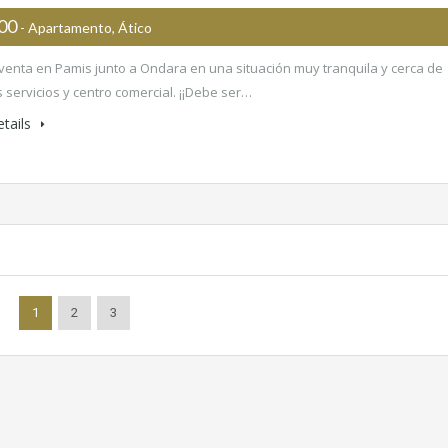
000
- Apartamento, Ático
 venta en Pamis junto a Ondara en una situación muy tranquila y cerca de
s servicios y centro comercial. ¡¡Debe ser…
tails
1
2
3