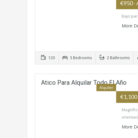
€950
- 
Bajo par
More De
120
3 Bedrooms
2 Bathrooms
Atico Para Alquilar Todo El Año
Alquiler
€1,100
Magnífic
orientac
More De