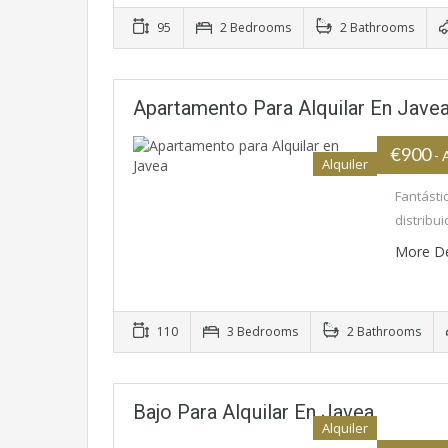
95
2 Bedrooms
2 Bathrooms
Apartamento Para Alquilar En Jave
€900
- 
Alquiler
Fantásti
distribu
More De
110
3 Bedrooms
2 Bathrooms
Bajo Para Alquilar En Javea
Alquiler