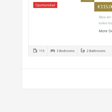
Oportunidad
€115,
Ático en
todos lo
More De
115
3 Bedrooms
2 Bathrooms