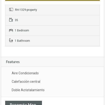
RH-1329-property
35
1 Bedroom
1 Bathroom
Features
Aire Condicionado
Calefacción central
Doble Acristalamiento
Property Map